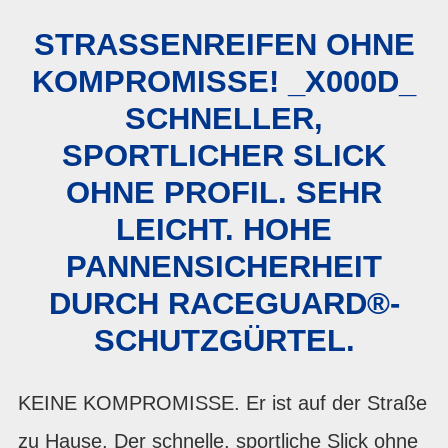
STRASSENREIFEN OHNE K
OMPROMISSE! _X000D_ S
CHNELLER, S
PORTLICHER SLICK O
HNE PROFIL. SEHR L
EICHT. HOHE P
ANNENSICHERHEIT D
URCH RACEGUARD®- S
CHUTZGÜRTEL.
KEINE KOMPROMISSE. Er ist auf der Straße
zu Hause. Der schnelle, sportliche Slick ohne