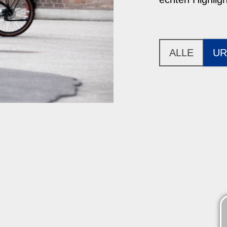
ALLE
UR