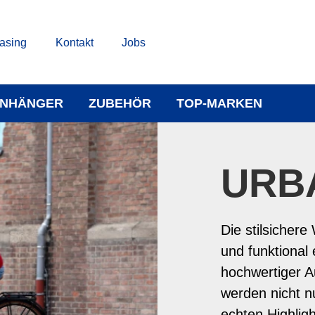
asing
Kontakt
Jobs
NHÄNGER
ZUBEHÖR
TOP-MARKEN
URB
Die stilsichere
und funktional
hochwertiger 
werden nicht n
echten Highligh