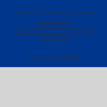
* Unverbindliche Preisempfehlung des Herstellers
Weitere Hinweise
Irrtümer, Tippfehler und technische Änderungen
vorbehalten. Farbabweichungen möglich. Stand:
September 2023
© Möllmann & Sohn OHG 2023