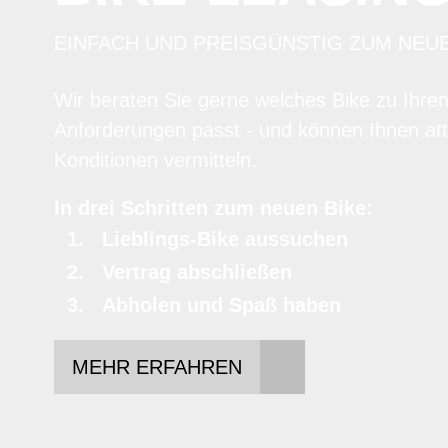
EINFACH UND PREISGÜNSTIG ZUM NEU
Wir beraten Sie gerne welches Bike zu Ihre
Anforderungen passt - und können Ihnen att
Konditionen vermitteln.
In drei Schritten zum neuen Bike:
Lieblings-Bike aussuchen
Vertrag abschließen
Abholen und Spaß haben
MEHR ERFAHREN