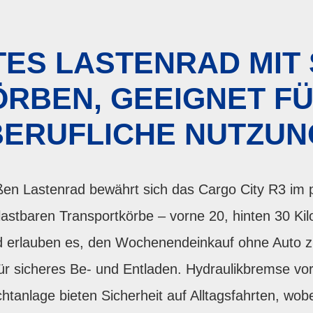
ES LASTENRAD MIT 
BEN, GEEIGNET FÜ
BERUFLICHE NUTZUN
ßen Lastenrad bewährt sich das Cargo City R3 im p
lastbaren Transportkörbe – vorne 20, hinten 30 Kilo
d erlauben es, den Wochenendeinkauf ohne Auto zu
ür sicheres Be- und Entladen. Hydraulikbremse vor
htanlage bieten Sicherheit auf Alltagsfahrten, wob